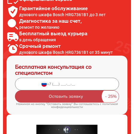
Гарантийное обслуживание
духового шкафа Bosch HRG7361B1 до 3 лет
Диагностика за наш счет,
ремонт по желанию
Бесплатный выезд курьера
в день обращения
Срочный ремонт
духового шкафа Bosch HRG7361B1 от 35 минут
Бесплатная консультация со
специалистом
Оставить заявку
Нажимая на кнопку "Оставить заявку" Вы соглашаетесь c
политикой
конфиденциальности