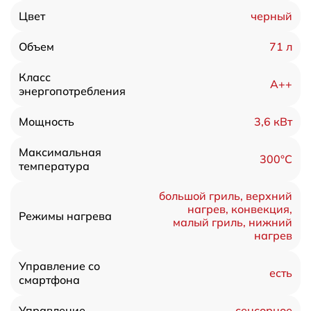
черный
Цвет
71 л
Объем
Класс
A++
энергопотребления
3,6 кВт
Мощность
Максимальная
300°C
температура
большой гриль, верхний
нагрев, конвекция,
Режимы нагрева
малый гриль, нижний
нагрев
Управление со
есть
смартфона
сенсорное
Управление