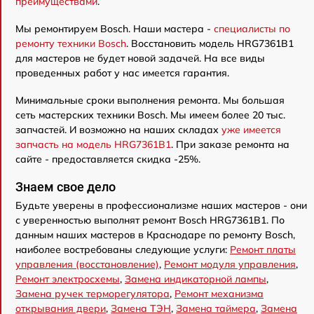
преимуществами
.
Мы ремонтируем Bosch. Наши мастера -
специалисты по
ремонту техники Bosch
. Восстановить модель HRG7361B1
для мастеров не будет новой задачей. На все виды
проведенных работ у нас имеется гарантия.
Минимальные сроки выполнения ремонта. Мы большая
сеть мастерских техники Bosch. Мы имеем более 20 тыс.
запчастей. И возможно на наших складах
уже имеется
запчасть на модель HRG7361B1
. При заказе ремонта на
сайте - предоставляется скидка -25%.
Знаем свое дело
Будьте уверены в профессионализме наших мастеров - они
с уверенностью выполнят ремонт Bosch HRG7361B1. По
данным наших мастеров в Краснодаре по ремонту Bosch,
наиболее востребованы следующие услуги:
Ремонт платы
управления (восстановление)
,
Ремонт модуля управления
,
Ремонт электросхемы
,
Замена индикаторной лампы
,
Замена ручек терморегулятора
,
Ремонт механизма
открывания двери
,
Замена ТЭН
,
Замена таймера
,
Замена