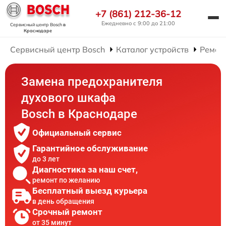
+7 (861) 212-36-12
Ежедневно с 9:00 до 21:00
Сервисный центр Bosch
в
Краснодаре
Сервисный центр Bosch
Каталог устройств
Ремон
Замена предохранителя
духового шкафа
Bosch в Краснодаре
Официальный сервис
Гарантийное обслуживание
до 3 лет
Диагностика за наш счет,
ремонт по желанию
Бесплатный выезд курьера
в день обращения
Срочный ремонт
от 35 минут