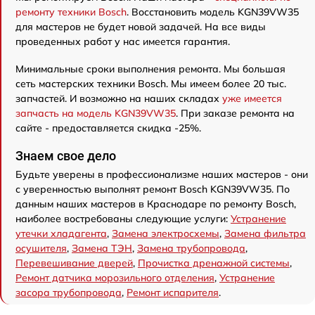
ремонту техники Bosch
. Восстановить модель KGN39VW35
для мастеров не будет новой задачей. На все виды
проведенных работ у нас имеется гарантия.
Минимальные сроки выполнения ремонта. Мы большая
сеть мастерских техники Bosch. Мы имеем более 20 тыс.
запчастей. И возможно на наших складах
уже имеется
запчасть на модель KGN39VW35
. При заказе ремонта на
сайте - предоставляется скидка -25%.
Знаем свое дело
Будьте уверены в профессионализме наших мастеров - они
с уверенностью выполнят ремонт Bosch KGN39VW35. По
данным наших мастеров в Краснодаре по ремонту Bosch,
наиболее востребованы следующие услуги:
Устранение
утечки хладагента
,
Замена электросхемы
,
Замена фильтра
осушителя
,
Замена ТЭН
,
Замена трубопровода
,
Перевешивание дверей
,
Прочистка дренажной системы
,
Ремонт датчика морозильного отделения
,
Устранение
засора трубопровода
,
Ремонт испарителя
.