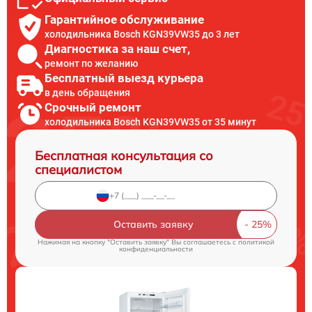
Гарантийное обслуживание
холодильника Bosch KGN39VW35 до 3 лет
Диагностика за наш счет,
ремонт по желанию
Бесплатный выезд курьера
в день обращения
Срочный ремонт
холодильника Bosch KGN39VW35 от 35 минут
Бесплатная консультация со
специалистом
Оставить заявку
Нажимая на кнопку "Оставить заявку" Вы соглашаетесь c
политикой
конфиденциальности