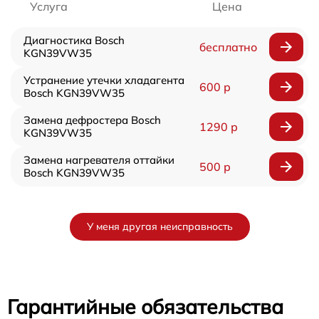
Услуга
Цена
Диагностика Bosch
бесплатно
KGN39VW35
Устранение утечки хладагента
600 р
Bosch KGN39VW35
Замена дефростера Bosch
1290 р
KGN39VW35
Замена нагревателя оттайки
500 р
Bosch KGN39VW35
У меня другая неисправность
Гарантийные обязательства