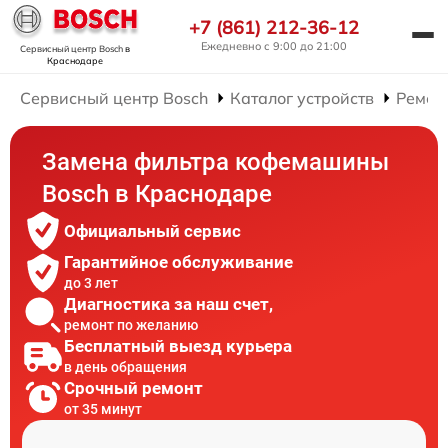
+7 (861) 212-36-12
Ежедневно с 9:00 до 21:00
Сервисный центр Bosch
в
Краснодаре
Сервисный центр Bosch
Каталог устройств
Ремон
Замена фильтра кофемашины
Bosch в Краснодаре
Официальный сервис
Гарантийное обслуживание
до 3 лет
Диагностика за наш счет,
ремонт по желанию
Бесплатный выезд курьера
в день обращения
Срочный ремонт
от 35 минут