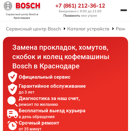
+7 (861) 212-36-12
Ежедневно с 9:00 до 21:00
Сервисный центр Bosch
в
Позвонить
мне утром
Краснодаре
Сервисный центр Bosch
Каталог устройств
Ремон
Замена прокладок, хомутов,
скобок и колец кофемашины
Bosch в Краснодаре
Официальный сервис
Гарантийное обслуживание
до 3 лет
Диагностика за наш счет,
ремонт по желанию
Бесплатный выезд курьера
в день обращения
Срочный ремонт
от 35 минут