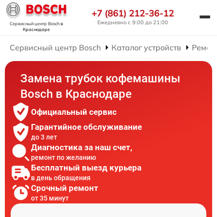
+7 (861) 212-36-12
Ежедневно с 9:00 до 21:00
Сервисный центр Bosch
в
Краснодаре
Сервисный центр Bosch
Каталог устройств
Ремон
Замена трубок кофемашины
Bosch в Краснодаре
Официальный сервис
Гарантийное обслуживание
до 3 лет
Диагностика за наш счет,
ремонт по желанию
Бесплатный выезд курьера
в день обращения
Срочный ремонт
от 35 минут