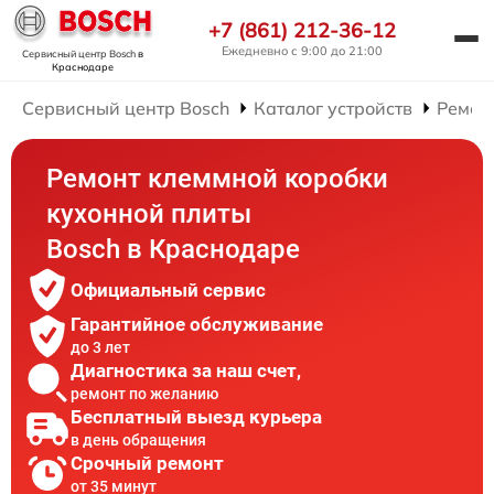
+7 (861) 212-36-12
Ежедневно с 9:00 до 21:00
Сервисный центр Bosch
в
Краснодаре
Сервисный центр Bosch
Каталог устройств
Ремон
Ремонт клеммной коробки
кухонной плиты
Bosch в Краснодаре
Официальный сервис
Гарантийное обслуживание
до 3 лет
Диагностика за наш счет,
ремонт по желанию
Бесплатный выезд курьера
в день обращения
Срочный ремонт
от 35 минут