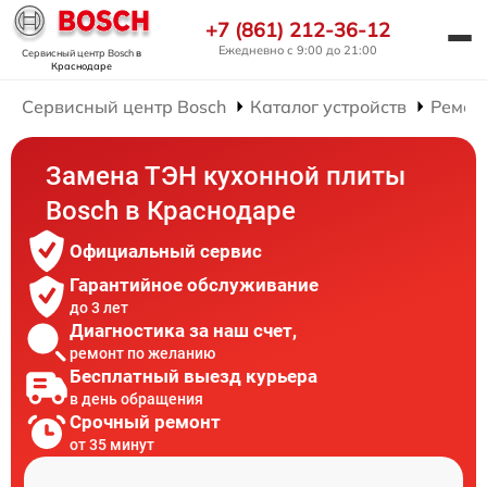
+7 (861) 212-36-12
Ежедневно с 9:00 до 21:00
Сервисный центр Bosch
в
Краснодаре
Сервисный центр Bosch
Каталог устройств
Ремон
Замена ТЭН кухонной плиты
Bosch в Краснодаре
Официальный сервис
Гарантийное обслуживание
до 3 лет
Диагностика за наш счет,
ремонт по желанию
Бесплатный выезд курьера
в день обращения
Срочный ремонт
от 35 минут