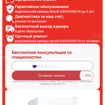
Гарантийное обслуживание
морозильной камеры Bosch GSV24VW21R до 3 лет
Диагностика за наш счет,
ремонт по желанию
Бесплатный выезд курьера
в день обращения
Срочный ремонт
морозильной камеры Bosch GSV24VW21R от 35 минут
Бесплатная консультация со
специалистом
Оставить заявку
Нажимая на кнопку "Оставить заявку" Вы соглашаетесь c
политикой
конфиденциальности