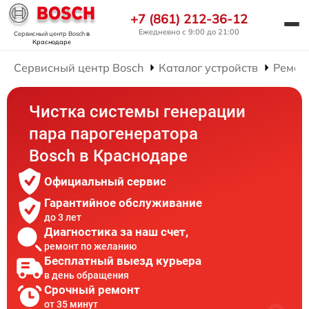
+7 (861) 212-36-12
Ежедневно с 9:00 до 21:00
Сервисный центр Bosch
в
Краснодаре
Сервисный центр Bosch
Каталог устройств
Ремон
Чистка системы генерации
пара парогенератора
Bosch в Краснодаре
Официальный сервис
Гарантийное обслуживание
до 3 лет
Диагностика за наш счет,
ремонт по желанию
Бесплатный выезд курьера
в день обращения
Срочный ремонт
от 35 минут