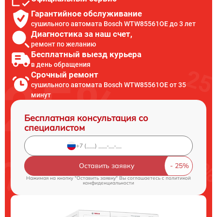
Гарантийное обслуживание
сушильного автомата Bosch WTW85561OE до 3 лет
Диагностика за наш счет,
ремонт по желанию
Бесплатный выезд курьера
в день обращения
Срочный ремонт
сушильного автомата Bosch WTW85561OE от 35
минут
Бесплатная консультация со
специалистом
Оставить заявку
Нажимая на кнопку "Оставить заявку" Вы соглашаетесь c
политикой
конфиденциальности