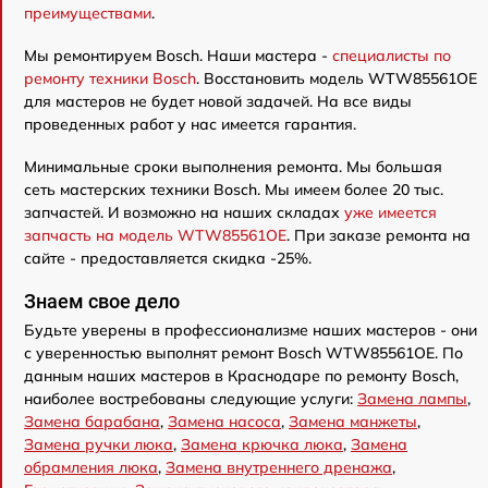
преимуществами
.
Мы ремонтируем Bosch. Наши мастера -
специалисты по
ремонту техники Bosch
. Восстановить модель WTW85561OE
для мастеров не будет новой задачей. На все виды
проведенных работ у нас имеется гарантия.
Минимальные сроки выполнения ремонта. Мы большая
сеть мастерских техники Bosch. Мы имеем более 20 тыс.
запчастей. И возможно на наших складах
уже имеется
запчасть на модель WTW85561OE
. При заказе ремонта на
сайте - предоставляется скидка -25%.
Знаем свое дело
Будьте уверены в профессионализме наших мастеров - они
с уверенностью выполнят ремонт Bosch WTW85561OE. По
данным наших мастеров в Краснодаре по ремонту Bosch,
наиболее востребованы следующие услуги:
Замена лампы
,
Замена барабана
,
Замена насоса
,
Замена манжеты
,
Замена ручки люка
,
Замена крючка люка
,
Замена
обрамления люка
,
Замена внутреннего дренажа
,