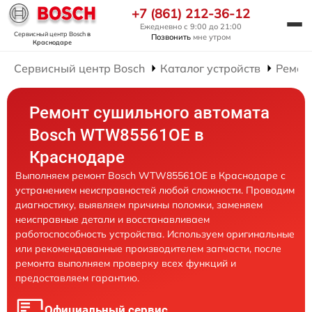
+7 (861) 212-36-12
Ежедневно с 9:00 до 21:00
Сервисный центр Bosch
в
Позвонить
мне утром
Краснодаре
Сервисный центр Bosch
Каталог устройств
Ремон
Ремонт сушильного автомата
Bosch WTW85561OE в
Краснодаре
Выполняем ремонт Bosch WTW85561OE в Краснодаре с
устранением неисправностей любой сложности. Проводим
диагностику, выявляем причины поломки, заменяем
неисправные детали и восстанавливаем
работоспособность устройства. Используем оригинальные
или рекомендованные производителем запчасти, после
ремонта выполняем проверку всех функций и
предоставляем гарантию.
Официальный сервис