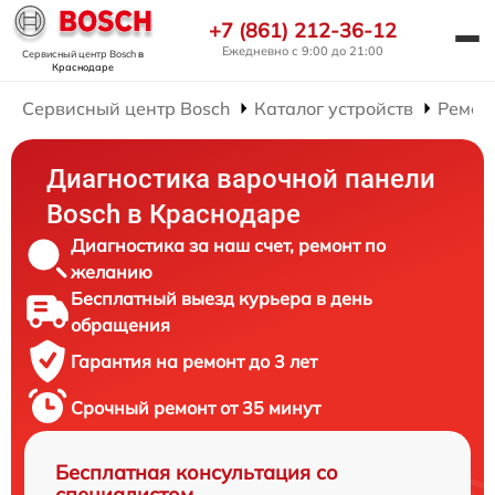
+7 (861) 212-36-12
Ежедневно с 9:00 до 21:00
Сервисный центр Bosch
в
Краснодаре
Сервисный центр Bosch
Каталог устройств
Ремон
Диагностика варочной панели
Bosch в Краснодаре
Диагностика за наш счет, ремонт по
желанию
Бесплатный выезд курьера в день
обращения
Гарантия на ремонт до 3 лет
Срочный ремонт от 35 минут
Бесплатная консультация со
специалистом