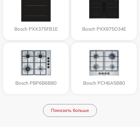
Bosch PXX375FB1E
Bosch PXX875D34E
Bosch PBP6B6B80
Bosch PCH6A5B80
Показать больше