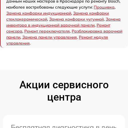
данным наших мастеров в Краснодаре по ремонту Bosch,
наиболее востребованы следующие услуги:
Прошивка
,
Замена конфорки индукционной
,
Замена конфорки
стеклокерамической
,
Замена конфорки чугунной
,
Замена
инвентора в индукционной варочной панели
,
Ремонт
сенсора
,
Ремонт переключателя
,
Разблокировка варочной
панели
,
Замена панели управления
,
Ремонт модуля
управления
.
Акции сервисного
центра
Бесплатная диагностика в день