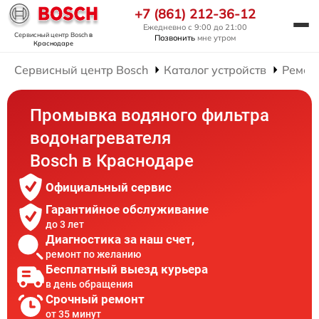
+7 (861) 212-36-12
Ежедневно с 9:00 до 21:00
Сервисный центр Bosch
в
Позвонить
мне утром
Краснодаре
Сервисный центр Bosch
Каталог устройств
Ремон
Промывка водяного фильтра
водонагревателя
Bosch в Краснодаре
Официальный сервис
Гарантийное обслуживание
до 3 лет
Диагностика за наш счет,
ремонт по желанию
Бесплатный выезд курьера
в день обращения
Срочный ремонт
от 35 минут