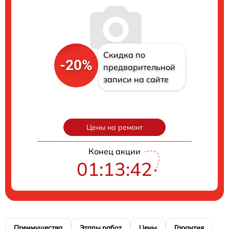
Скидка по
-20%
предварительной
записи на сайте
Цены на ремонт
Конец акции
01:13:41
Преимущества
Этапы работ
Цены
Гарантия
М