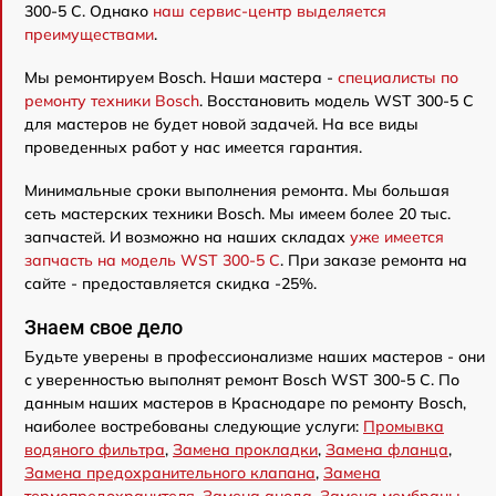
300-5 C. Однако
наш сервис-центр выделяется
преимуществами
.
Мы ремонтируем Bosch. Наши мастера -
специалисты по
ремонту техники Bosch
. Восстановить модель WST 300-5 C
для мастеров не будет новой задачей. На все виды
проведенных работ у нас имеется гарантия.
Минимальные сроки выполнения ремонта. Мы большая
сеть мастерских техники Bosch. Мы имеем более 20 тыс.
запчастей. И возможно на наших складах
уже имеется
запчасть на модель WST 300-5 C
. При заказе ремонта на
сайте - предоставляется скидка -25%.
Знаем свое дело
Будьте уверены в профессионализме наших мастеров - они
с уверенностью выполнят ремонт Bosch WST 300-5 C. По
данным наших мастеров в Краснодаре по ремонту Bosch,
наиболее востребованы следующие услуги:
Промывка
водяного фильтра
,
Замена прокладки
,
Замена фланца
,
Замена предохранительного клапана
,
Замена
термопредохранителя
,
Замена анода
,
Замена мембраны
,